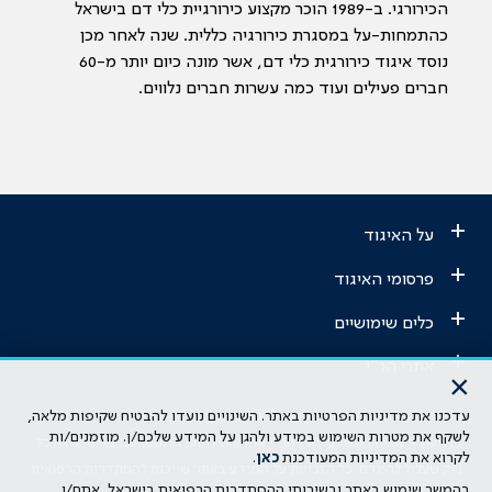
הכירורגי. ב-1989 הוכר מקצוע כירורגיית כלי דם בישראל
כהתמחות-על במסגרת כירורגיה כללית. שנה לאחר מכן
נוסד איגוד כירורגית כלי דם, אשר מונה כיום יותר מ-60
חברים פעילים ועוד כמה עשרות חברים נלווים.
+
על האיגוד
+
פרסומי האיגוד
+
כלים שימושיים
+
אתרי הר"י
×
עדכנו את מדיניות הפרטיות באתר. השינויים נועדו להבטיח שקיפות מלאה,
הבהרה משפטית: כל נושא המופיע באתר זה נועד להשכלה בלבד ואין לראות
לשקף את מטרות השימוש במידע ולהגן על המידע שלכם/ן. מוזמנים/ות
בו ייעוץ רפואי או משפטי. אין הר"י אחראית לתוכן המתפרסם באתר זה ולכל
לקרוא את המדיניות המעודכנת
כאן
.
נזק שעלול להיגרם. כל הזכויות על המידע באתר שייכות להסתדרות הרפואית
בהמשך שימוש באתר ובשירותי ההסתדרות הרפואית בישראל, אתם/ן