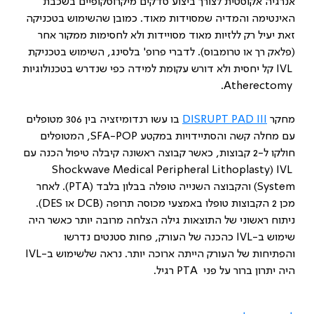
אנרגיה אקוסטית לצורך ביצוע סדקים מיקרוסקופיים בשכבת
האינטימה והמדיה שמסוידות מאוד. כמובן שהשימוש בטכניקה
זאת יעיל רק ללזיות מאוד מסויידות ולא לחסימות ממקור אחר
(פלאק רך או טרומבוס). לדברי פרופ' בלסינג, השימוש בטכניקת
IVL
קל יחסית ולא דורש עקומת למידה כפי שנדרש בטכנולוגיות
.
Atherectomy
מחקר
DISRUPT PAD III
בו עשו רנדומיזציה בין 306 מטופלים
עם מחלה קשה והסתיידויות במקטע
SFA-POP
, המטופלים
חולקו ל-2 קבוצות, כאשר קבוצה ראשונה קיבלה טיפול הכנה עם
Shockwave Medical Peripheral Lithoplasty
(
IVL
System
) והקבוצה השנייה טופלה בבלון בלבד (
PTA
). לאחר
מכן 2 הקבוצות טופלו באמצעי מכוסה תרופה (
DCB
או
DES
).
ניתוח ראשוני של התוצאות גילה הצלחה מרובה יותר כאשר היה
שימוש ב-
IVL
כהכנה של העורק, פחות סטנטים נדרשו
והפתיחות של העורק הייתה ארוכה יותר. נראה שלשימוש ב-
IVL
היה יתרון ברור על פני
PTA
רגיל.