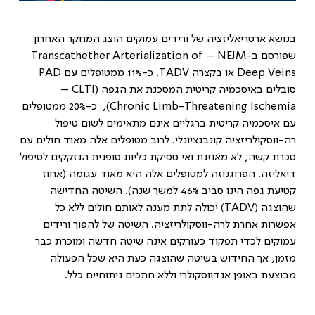
בנושא ארטריאליזציה של ורידים עמוקים הוצג המחקר האחרון
שפורסם ב-
NEJM
–
Transcathether Arterialization of
Deep Veins
או בקצרה
TADV
. כ-11% ממטופלים עם
PAD
סובלים באיסכמיה קריטית המסכנת את הגפה (
CLTI
–
Chronic Limb-Threatening Ischemia
), כ-20% ממטופלים
עם איסכמיה קריטית ברגליים אינם מתאימים לשום טיפול
רה-ווסקולריזציה קונבנציונלי. לרוב מטופלים אלה מאוד חולים עם
סכרת קשה, לא מאוזנת ואי ספיקת כליות סופנית הנזקקים לטיפול
דיאליזה. הפרוגנוזה למטופלים אלה היא מאוד עגומה (אחוז
קטיעת גפה הינו סביב 46% למשך שנה). השיטה החדישה
שהוצגה (
TADV
) יכולה לתת מענה לאותם חולים ללא כל
אפשרות אחרת לרה-ווסקולריזציה. השיטה של להפוך ורידים
עמוקים לכדי תפקוד כעורקים אינה שיטה חדשה ומוכרת כבר
מזמן, אך החידוש בשיטה שהוצגה כעת היא שכל הפעולה
מבוצעת באופן אנדווסקולרי וללא חתכים ניתוחיים כלל.