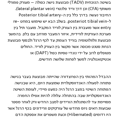
בשיטה הנוכחית (
TADV
) מבוצעת גישה כפולה – מעורק פמורלי
משותף (
CFA
) וכן דרך וריד פלנטרי (
lateral plantar vein
).
החיבור נעשה בדרך כלל בין ה-
Posterior tibial artery
ל-
posteriot tibial vein
. בשלב הבא יש שימוש במחט
re-
entry
אשר מועברת בין העורק לוריד המקביל. מועבר תיל בין
מערכת העורקית לורידית, איזור המעבר מורחב עם בלון. בהמשך
מבוצעת וולוולוטומיה בוריד העמוק עד לכף הרגל ולבסוף מבוצעת
הנחת סטנט מכוסה אשר מקשר בין העורק לוריד. החולים
מטופלים לרוב על ידי נוגדי טסיות כפול (
DAPT
) או
אנטיקואגולציה למשך לפחות שלושה חודשים.
ההבדל המהותי בין הפרוצדורה שהייתה מבוצעת בעבר בגישה
פתוחה לפעולה האנדווסקולרית שמוצעת היום, היא שבגישה
הפתוחה השינוי במצב הרגל היה כמעט מיידי, לעומת השיטה
האנדווסקולרית שבה בהתחלה עלולה להיות אפילו החמרה
מסויימת עד להסתגלות הורידים למצב החדש ורק לאחר מספר
שבועות רואים גיוס מחדש של עורקיקים וורידונים בכף הרגל אשר
היו רדומים (
Hibernated
) וכעת משפרים את אספקת הדם