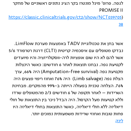
לגפה. פרופ' מיגל מונטרו בקר הציג נתונים ראשוניים של מחקר
PROMISE II
https://classic.clinicaltrials.gov/ct2/show/NCT039705
(
38
אשר בחן את טכנולוגיית
TADV
באמצעות מערכת
LimFlow
.
נבדקו מטופלים עם איסכמיה קריטית (
CLTI
) דרגת רטרפורד 5/6
אשר להם לא היו שום אופציות לרה-ווסקולריזציה והיו מיועדים
לקטיעת גפה. נבחנו תוצאות לאחר 6 חודשים: כאשר הינצלות
מקטיעת גפה (
Amputation-free survival
) היה 66%, ערך
הצלת גפה (
Limb salvage
) היה 76% ואחוז ריפוי פצעים היה
76%. הצלחה טכנית בפעולה הייתה ב-99% מהמקרים. מבחינת
השרידות – לאחר תקופה של 6 חודשים 2/3 מהמטופלים שרדו
וללא קטיעות מעל הקרסול. היה הבדל ניכר בין התוצאות של חולי
דיאליזה ללא חולי דיאליזה, כאשר התוצאות בחולי דיאליזה היו
פחות טובות ואחוזי שרידות משמעותית נמוכים יותר.
לינק